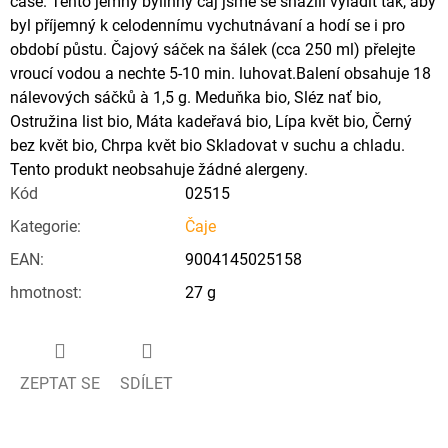
čase. Tento jemný bylinný čaj jsme se snažili vyladit tak, aby
byl příjemný k celodennímu vychutnávaní a hodí se i pro
období půstu. Čajový sáček na šálek (cca 250 ml) přelejte
vroucí vodou a nechte 5-10 min. luhovat.Balení obsahuje 18
nálevových sáčků à 1,5 g. Meduňka bio, Sléz nať bio,
Ostružina list bio, Máta kadeřavá bio, Lípa květ bio, Černý
bez květ bio, Chrpa květ bio Skladovat v suchu a chladu.
Tento produkt neobsahuje žádné alergeny.
Kód
02515
Kategorie
:
Čaje
EAN
:
9004145025158
hmotnost
:
27 g
ZEPTAT SE
SDÍLET