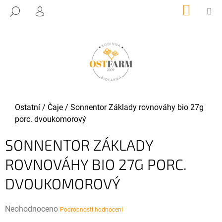
K
Přejít
NÁKUP
M
HLEDAT
KOŠÍK
O
PŘIHLÁŠENÍ
na
ZPĚT
ZPĚT
obsah
Š
Í
C
K
O
P
O
T
Domů
Ostatní
/
Čaje
/
Sonnentor Základy rovnováhy bio 27g
Ř
porc. dvoukomorový
E
SONNENTOR ZÁKLADY
B
U
ROVNOVÁHY BIO 27G PORC.
J
DVOUKOMOROVÝ
E
T
E
Průměrné
Neohodnoceno
Podrobnosti hodnocení
N
hodnocení