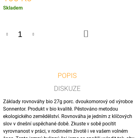
U
Měrná
Skladem
J
E
cena:
M
E
DO
KOŠÍKU
OSTROPESTŘEC
MARIÁNSKÝ,
BYLINNÁ
KAŠE
BIO,
180
ML
POPIS
295
Kč
DISKUZE
Základy rovnováhy bio 27g porc. dvoukomorový od výrobce
Sonnentor. Produkt v bio kvalitě. Pěstováno metodou
ekologického zemědělství. Rovnováha je jedním z klíčových
slov v dnešní uspěchané době. Zkuste v sobě pocítit
vyrovnanost v práci, v rodinném životě i ve vašem volném