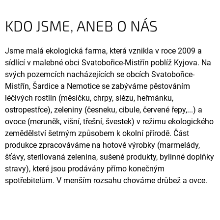
KDO JSME, ANEB O NÁS
Jsme malá ekologická farma, která vznikla v roce 2009 a
sídlící v malebné obci Svatobořice-Mistřín poblíž Kyjova. Na
svých pozemcích nacházejících se obcích Svatobořice-
Mistřín, Šardice a Nemotice se zabýváme pěstováním
léčivých rostlin (měsíčku, chrpy, slézu, heřmánku,
ostropestřce), zeleniny (česneku, cibule, červené řepy,...) a
ovoce (meruněk, višní, třešní, švestek) v režimu ekologického
zemědělství šetrným způsobem k okolní přírodě. Část
produkce zpracováváme na hotové výrobky (marmelády,
šťávy, sterilovaná zelenina, sušené produkty, bylinné doplňky
stravy), které jsou prodávány přímo konečným
spotřebitelům. V menším rozsahu chováme drůbež a ovce.