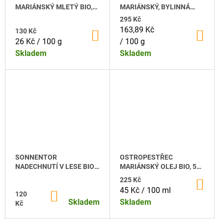
U
MARIÁNSKÝ MLETÝ BIO,
MARIÁNSKÝ, BYLINNÁ
J
N
500 G
KAŠE BIO, 180 ML
295 Kč
E
Měrná
163,89 Kč
M
130 Kč
Á
DO
DO
KOŠÍKU
KO
E
Měrná
cena:
26 Kč / 100 g
/ 100 g
S
cena:
Skladem
Skladem
SONNENTOR
VÁNOČNÍ
CUKROVÁNÍ
BIO
70
G,
DÓZIČKA
150
Kč
SONNENTOR
OSTROPESTŘEC
NADECHNUTÍ V LESE BIO
MARIÁNSKÝ OLEJ BIO, 500
SYPANÝ 50 G
ML
225 Kč
DO
KO
Měrná
45 Kč / 100 ml
120
DO
KOŠÍKU
cena:
Skladem
Skladem
Kč