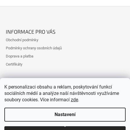
Z
Á
INFORMACE PRO VÁS
P
Obchodní podmínky
A
Podmínky ochrany osobních údajů
T
Doprava a platba
Í
Certifikáty
K personalizaci obsahu a reklam, poskytování funkcí
sociálních médií a analýze naší návštěvnosti využíváme
soubory cookies. Více informací
zde
.
Nastavení
Vytvořil Shoptet
© 2026 Ostfarm. Všechna práva