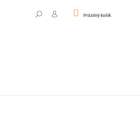
NÁKUPNÍ
HLEDAT
KOŠÍK
Prázdný košík
PŘIHLÁŠENÍ
Následující
 MARIÁNSKÝ MLETÝ