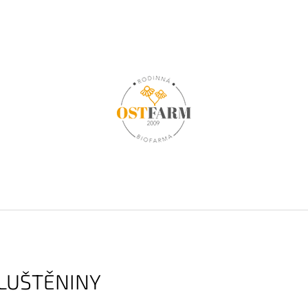
CO POTŘEBUJETE NAJÍT?
HLEDAT
DOPORUČUJEME
LUŠTĚNINY
OSTROPESTŘEC MARIÁNSKÝ BIO, 120
OSTROPESTŘEC