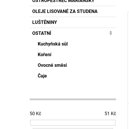
OSTROPESTŘEC MARIÁNSKÝ
T
A
50 Kč
kategorie
T
R
OLEJE LISOVANÉ ZA STUDENA
E
A
G
LUŠTĚNINY
O
N
R
N
OSTATNÍ
I
I
Í
E
Kuchyňská sůl
P
A
Koření
N
Ovocné směsi
E
Čaje
L
50
Kč
51
Kč