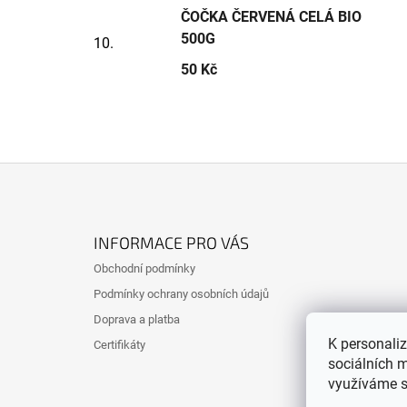
ČOČKA ČERVENÁ CELÁ BIO
500G
50 Kč
Z
Á
INFORMACE PRO VÁS
P
Obchodní podmínky
A
Podmínky ochrany osobních údajů
T
Doprava a platba
Í
K personali
Certifikáty
sociálních m
využíváme s