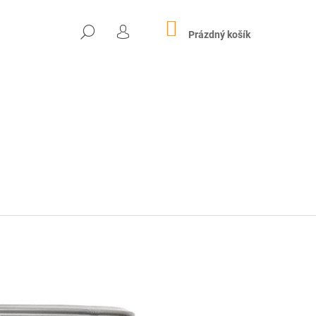
NÁKUPNÍ
HLEDAT
KOŠÍK
Prázdný košík
PŘIHLÁŠENÍ
Následující
 MARIÁNSKÝ MLETÝ