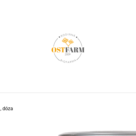
CO POTŘEBUJETE NAJÍT?
HLEDAT
DOPORUČUJEME
, dóza
OSTROPESTŘEC MARIÁNSKÝ BIO, 120
OSTROPESTŘEC