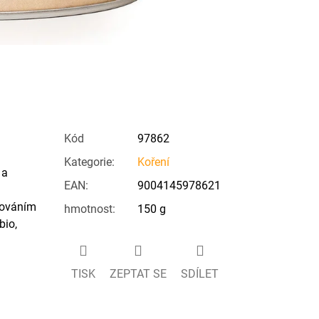
Kód
97862
Kategorie
:
Koření
 a
EAN
:
9004145978621
ilováním
hmotnost
:
150 g
bio,
TISK
ZEPTAT SE
SDÍLET