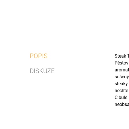
POPIS
Steak T
Pěstov
aromat
DISKUZE
sušenýc
steaky.
nechte 
Cibule 
neobsa