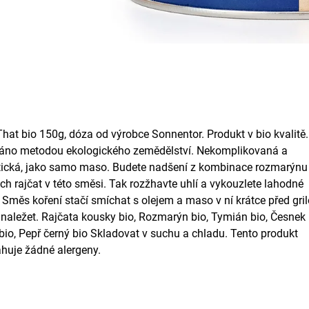
hat bio 150g, dóza od výrobce Sonnentor. Produkt v bio kvalitě.
áno metodou ekologického zemědělství. Nekomplikovaná a
ická, jako samo maso. Budete nadšení z kombinace rozmarýnu
h rajčat v této směsi. Tak rozžhavte uhlí a vykouzlete lahodné
 Směs koření stačí smíchat s olejem a maso v ní krátce před gr
naležet. Rajčata kousky bio, Rozmarýn bio, Tymián bio, Česnek 
bio, Pepř černý bio Skladovat v suchu a chladu. Tento produkt
huje žádné alergeny.