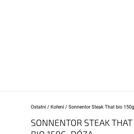
K
Přejít
O
na
ZPĚT
ZPĚT
DO
DO
obsah
Š
OBCHODU
OBCHODU
Í
K
Domů
Ostatní
/
Koření
/
Sonnentor Steak That bio 150g
SONNENTOR STEAK THAT
HRÁCH ZELENÝ CELÝ BIO 500G