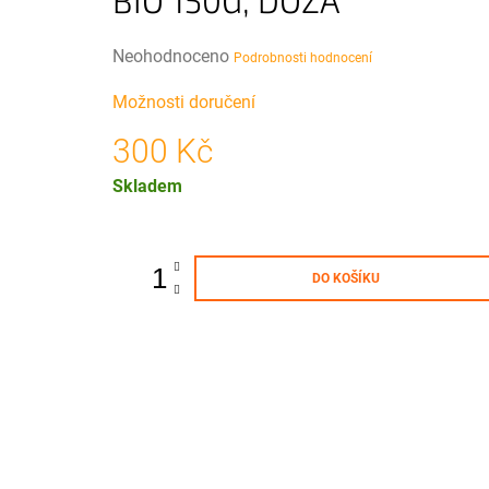
BIO 150G, DÓZA
50 Kč
Průměrné
Neohodnoceno
Podrobnosti hodnocení
hodnocení
Možnosti doručení
produktu
je
300 Kč
0,0
Měrná
z
Skladem
cena:
5
hvězdiček.
DO KOŠÍKU