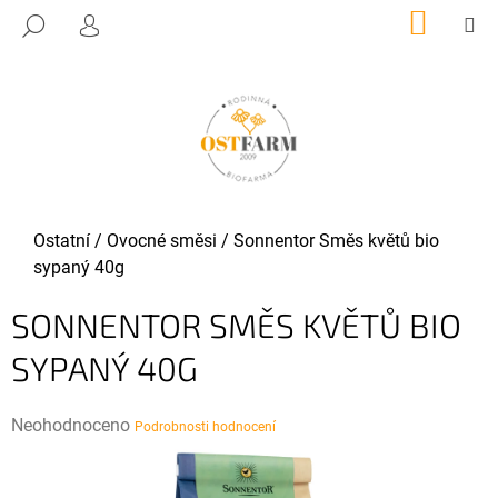
K
Přejít
NÁKUP
M
HLEDAT
KOŠÍK
O
PŘIHLÁŠENÍ
na
ZPĚT
ZPĚT
obsah
Š
Í
C
K
O
P
O
T
Domů
Ostatní
/
Ovocné směsi
/
Sonnentor Směs květů bio
Ř
sypaný 40g
E
SONNENTOR SMĚS KVĚTŮ BIO
B
U
SYPANÝ 40G
J
E
Průměrné
Neohodnoceno
Podrobnosti hodnocení
T
hodnocení
E
produktu
N