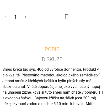
U
cena:
J
E
M
DO
KOŠÍKU
E
FAZOLE
BÍLÁ
MALÁ
BIO
500G
POPIS
50
Kč
DISKUZE
Směs květů bio syp. 40g od výrobce Sonnentor. Produkt v
bio kvalitě. Pěstováno metodou ekologického zemědělství.
Jemná směs z křehkých kvítků a bylin plných síly má
líbeznou chuť. V létě doporučujeme jako vychlazený nápoj
na uhašení žízně, když si tuto směs namícháte v poměru 1:1
s ovocnou šťávou. Čajovou lžičku na šálek (cca 200 ml)
přelejte vroucí vodou a nechte 5-10 min. luhovat. Máta