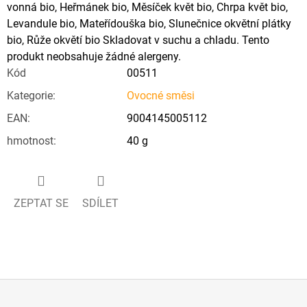
vonná bio, Heřmánek bio, Měsíček květ bio, Chrpa květ bio,
Levandule bio, Mateřídouška bio, Slunečnice okvětní plátky
bio, Růže okvětí bio Skladovat v suchu a chladu. Tento
produkt neobsahuje žádné alergeny.
Kód
00511
Kategorie
:
Ovocné směsi
EAN
:
9004145005112
hmotnost
:
40 g
ZEPTAT SE
SDÍLET