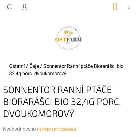
K
Přejít
NÁKUP
M
HLEDAT
KOŠÍK
O
PŘIHLÁŠENÍ
na
ZPĚT
ZPĚT
obsah
Š
Í
C
K
O
P
O
T
Domů
Ostatní
/
Čaje
/
Sonnentor Ranní ptáče Biorarášci bio
Ř
32,4g porc. dvoukomorový
E
SONNENTOR RANNÍ PTÁČE
B
U
BIORARÁŠCI BIO 32,4G PORC.
J
DVOUKOMOROVÝ
E
T
E
Průměrné
Neohodnoceno
Podrobnosti hodnocení
N
hodnocení