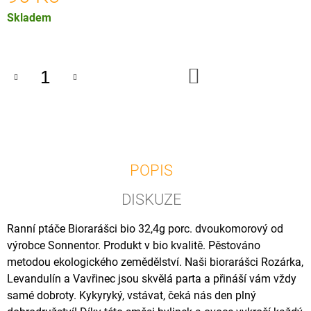
U
Měrná
Skladem
J
E
cena:
M
E
DO
KOŠÍKU
OSTROPESTŘEC
MARIÁNSKÝ
OLEJ
BIO,
500
ML
225
POPIS
Kč
DISKUZE
Ranní ptáče Biorarášci bio 32,4g porc. dvoukomorový od
výrobce Sonnentor. Produkt v bio kvalitě. Pěstováno
metodou ekologického zemědělství. Naši biorarášci Rozárka,
Levandulín a Vavřinec jsou skvělá parta a přináší vám vždy
samé dobroty. Kykyryký, vstávat, čeká nás den plný