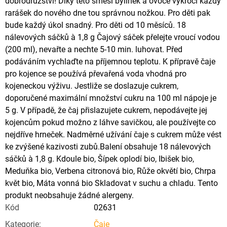
dobrodružství! Díky této směsi bylinek a ovoce vykročí každý
rarášek do nového dne tou správnou nožkou. Pro děti pak
bude každý úkol snadný. Pro děti od 10 měsíců. 18
nálevových sáčků à 1,8 g Čajový sáček přelejte vroucí vodou
(200 ml), nevařte a nechte 5-10 min. luhovat. Před
podáváním vychlaďte na příjemnou teplotu. K přípravě čaje
pro kojence se používá převařená voda vhodná pro
kojeneckou výživu. Jestliže se doslazuje cukrem,
doporučené maximální množství cukru na 100 ml nápoje je
5 g. V případě, že čaj přislazujete cukrem, nepodávejte jej
kojencům pokud možno z láhve savičkou, ale používejte co
nejdříve hrneček. Nadměrné užívání čaje s cukrem může vést
ke zvýšené kazivosti zubů.Balení obsahuje 18 nálevových
sáčků à 1,8 g. Kdoule bio, Šípek oplodí bio, Ibišek bio,
Meduňka bio, Verbena citronová bio, Růže okvětí bio, Chrpa
květ bio, Máta vonná bio Skladovat v suchu a chladu. Tento
produkt neobsahuje žádné alergeny.
Kód
02631
Kategorie
:
Čaje