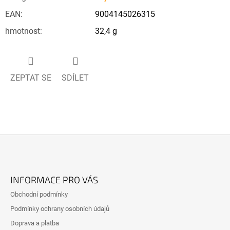
EAN
:
9004145026315
hmotnost
:
32,4 g
ZEPTAT SE
SDÍLET
Z
Á
INFORMACE PRO VÁS
P
Obchodní podmínky
A
Podmínky ochrany osobních údajů
T
Doprava a platba
Í