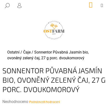
K
Přejít
NÁKUP
M
HLEDAT
KOŠÍK
O
PŘIHLÁŠENÍ
na
ZPĚT
ZPĚT
obsah
Š
Í
C
K
O
P
O
T
Domů
Ostatní
/
Čaje
/
Sonnentor Půvabná Jasmín bio,
Ř
ovoněný zelený čaj, 27 g porc. dvoukomorový
E
SONNENTOR PŮVABNÁ JASMÍN
B
U
BIO, OVONĚNÝ ZELENÝ ČAJ, 27 G
J
PORC. DVOUKOMOROVÝ
E
T
E
Průměrné
Neohodnoceno
Podrobnosti hodnocení
N
hodnocení