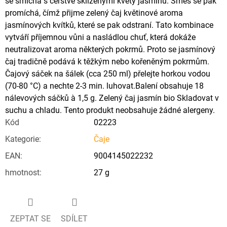
se smíchá s čerstvě sklizenými květy jasmínu. Směs se pak
promíchá, čímž přijme zelený čaj květinové aroma
jasmínových kvítků, které se pak odstraní. Tato kombinace
vytváří příjemnou vůni a nasládlou chuť, která dokáže
neutralizovat aroma některých pokrmů. Proto se jasmínový
čaj tradičně podává k těžkým nebo kořeněným pokrmům.
Čajový sáček na šálek (cca 250 ml) přelejte horkou vodou
(70-80 °C) a nechte 2-3 min. luhovat.Balení obsahuje 18
nálevových sáčků à 1,5 g. Zelený čaj jasmín bio Skladovat v
suchu a chladu. Tento produkt neobsahuje žádné alergeny.
Kód
02223
Kategorie
:
Čaje
EAN
:
9004145022232
hmotnost
:
27 g
ZEPTAT SE
SDÍLET