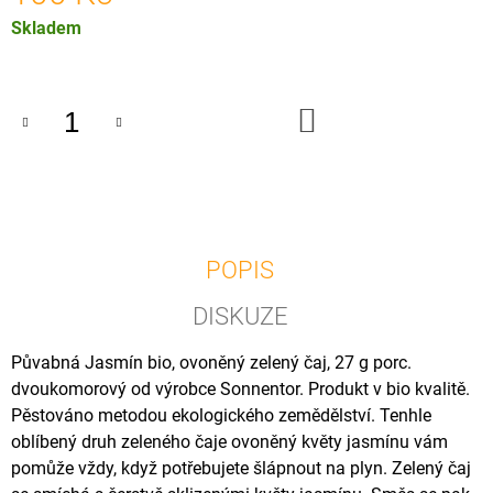
U
Měrná
Skladem
J
E
cena:
M
E
DO
KOŠÍKU
OSTROPESTŘEC
MARIÁNSKÝ
OLEJ
BIO,
500
ML
225
POPIS
Kč
DISKUZE
Půvabná Jasmín bio, ovoněný zelený čaj, 27 g porc.
dvoukomorový od výrobce Sonnentor. Produkt v bio kvalitě.
Pěstováno metodou ekologického zemědělství. Tenhle
oblíbený druh zeleného čaje ovoněný květy jasmínu vám
pomůže vždy, když potřebujete šlápnout na plyn. Zelený čaj