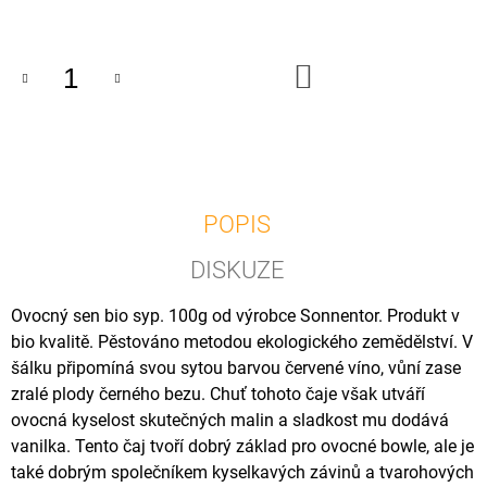
U
cena:
J
E
M
DO
KOŠÍKU
E
SONNENTOR
NADECHNUTÍ
V
LESE
BIO
POPIS
SYPANÝ
50
DISKUZE
G
120
Ovocný sen bio syp. 100g od výrobce Sonnentor. Produkt v
Kč
bio kvalitě. Pěstováno metodou ekologického zemědělství. V
šálku připomíná svou sytou barvou červené víno, vůní zase
zralé plody černého bezu. Chuť tohoto čaje však utváří
ovocná kyselost skutečných malin a sladkost mu dodává
vanilka. Tento čaj tvoří dobrý základ pro ovocné bowle, ale je
také dobrým společníkem kyselkavých závinů a tvarohových