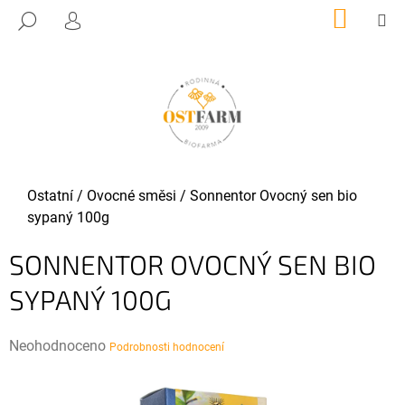
K
Přejít
NÁKUP
M
HLEDAT
KOŠÍK
O
PŘIHLÁŠENÍ
na
ZPĚT
ZPĚT
obsah
Š
Í
C
K
O
P
O
T
Domů
Ostatní
/
Ovocné směsi
/
Sonnentor Ovocný sen bio
Ř
sypaný 100g
E
SONNENTOR OVOCNÝ SEN BIO
B
U
SYPANÝ 100G
J
E
Průměrné
Neohodnoceno
Podrobnosti hodnocení
T
hodnocení
E
produktu
N