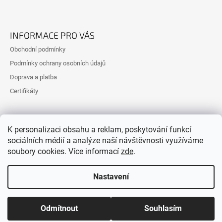
Z
Á
INFORMACE PRO VÁS
P
Obchodní podmínky
A
Podmínky ochrany osobních údajů
T
Doprava a platba
Í
Certifikáty
K personalizaci obsahu a reklam, poskytování funkcí
sociálních médií a analýze naší návštěvnosti využíváme
soubory cookies. Více informací
zde
.
Nastavení
Vytvořil Shoptet
© 2026 Ostfarm. Všechna práva
vyhrazena.
Upravit nastavení cookies
Odmítnout
Souhlasím