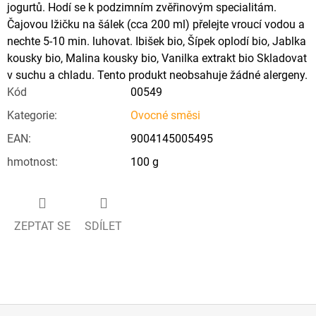
jogurtů. Hodí se k podzimním zvěřinovým specialitám.
Čajovou lžičku na šálek (cca 200 ml) přelejte vroucí vodou a
nechte 5-10 min. luhovat. Ibišek bio, Šípek oplodí bio, Jablka
kousky bio, Malina kousky bio, Vanilka extrakt bio Skladovat
v suchu a chladu. Tento produkt neobsahuje žádné alergeny.
Kód
00549
Kategorie
:
Ovocné směsi
EAN
:
9004145005495
hmotnost
:
100 g
ZEPTAT SE
SDÍLET