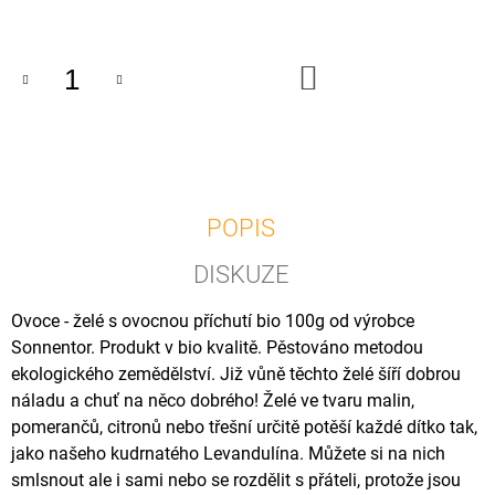
U
cena:
J
E
M
DO
KOŠÍKU
E
ČOČKA
HORSKÁ
BIO
500G
POPIS
50
Kč
DISKUZE
Ovoce - želé s ovocnou příchutí bio 100g od výrobce
Sonnentor. Produkt v bio kvalitě. Pěstováno metodou
ekologického zemědělství. Již vůně těchto želé šíří dobrou
náladu a chuť na něco dobrého! Želé ve tvaru malin,
pomerančů, citronů nebo třešní určitě potěší každé dítko tak,
jako našeho kudrnatého Levandulína. Můžete si na nich
smlsnout ale i sami nebo se rozdělit s přáteli, protože jsou