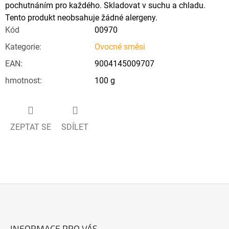
pochutnáním pro každého. Skladovat v suchu a chladu.
Tento produkt neobsahuje žádné alergeny.
Kód
00970
Kategorie
:
Ovocné směsi
EAN
:
9004145009707
hmotnost
:
100 g
ZEPTAT SE
SDÍLET
Z
Á
INFORMACE PRO VÁS