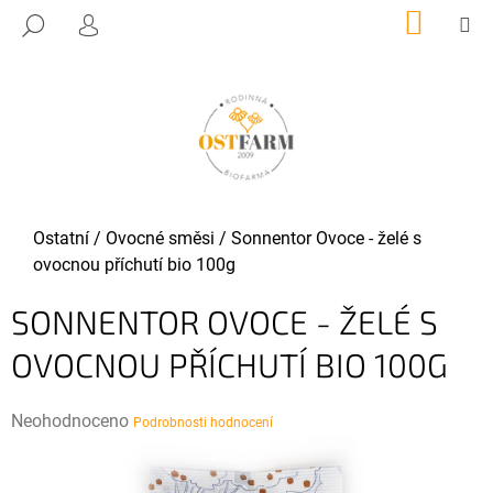
K
Přejít
NÁKUP
M
HLEDAT
KOŠÍK
O
PŘIHLÁŠENÍ
na
ZPĚT
ZPĚT
obsah
Š
Í
C
K
O
P
O
T
Domů
Ostatní
/
Ovocné směsi
/
Sonnentor Ovoce - želé s
Ř
ovocnou příchutí bio 100g
E
SONNENTOR OVOCE - ŽELÉ S
B
U
OVOCNOU PŘÍCHUTÍ BIO 100G
J
E
Průměrné
Neohodnoceno
Podrobnosti hodnocení
T
hodnocení
E
produktu
N