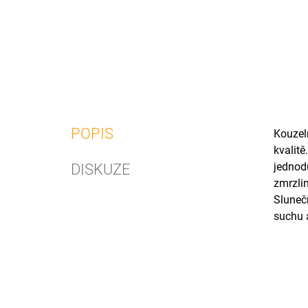
POPIS
Kouzel
kvalitě
jednodu
DISKUZE
zmrzlin
Slunečn
suchu 