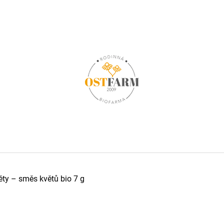
CO POTŘEBUJETE NAJÍT?
HLEDAT
DOPORUČUJEME
ty – směs květů bio 7 g
OSTROPESTŘEC MARIÁNSKÝ BIO, 120
OSTROPESTŘEC