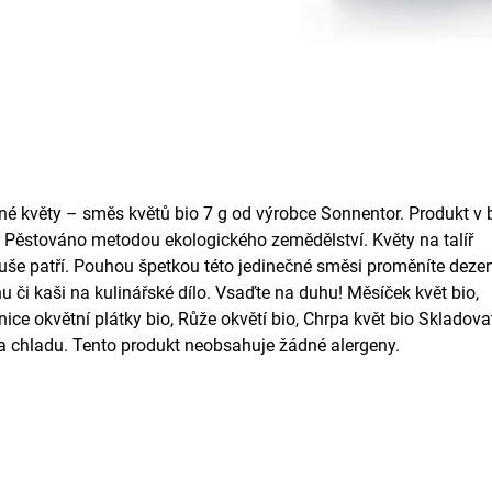
né květy – směs květů bio 7 g od výrobce Sonnentor. Produkt v 
. Pěstováno metodou ekologického zemědělství. Květy na talíř
še patří. Pouhou špetkou této jedinečné směsi proměníte dezert
u či kaši na kulinářské dílo. Vsaďte na duhu! Měsíček květ bio,
ice okvětní plátky bio, Růže okvětí bio, Chrpa květ bio Skladova
a chladu. Tento produkt neobsahuje žádné alergeny.