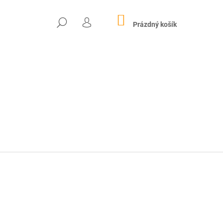
NÁKUPNÍ
HLEDAT
KOŠÍK
Prázdný košík
PŘIHLÁŠENÍ
Následující
 MARIÁNSKÝ MLETÝ