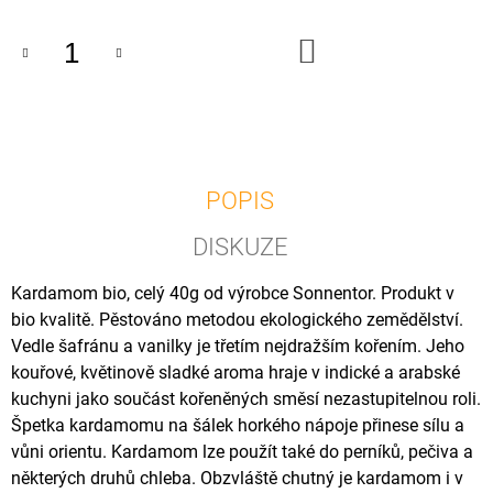
U
J
DO
E
KOŠÍKU
M
E
FAZOLE
BÍLÁ
MALÁ
POPIS
BIO
500G
DISKUZE
50
Kč
Kardamom bio, celý 40g od výrobce Sonnentor. Produkt v
bio kvalitě. Pěstováno metodou ekologického zemědělství.
Vedle šafránu a vanilky je třetím nejdražším kořením. Jeho
kouřové, květinově sladké aroma hraje v indické a arabské
kuchyni jako součást kořeněných směsí nezastupitelnou roli.
Špetka kardamomu na šálek horkého nápoje přinese sílu a
vůni orientu. Kardamom lze použít také do perníků, pečiva a
některých druhů chleba. Obzvláště chutný je kardamom i v