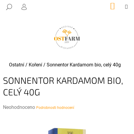
K
Přejít
NÁKUP
M
HLEDAT
KOŠÍK
O
PŘIHLÁŠENÍ
na
ZPĚT
ZPĚT
obsah
Š
Í
C
K
O
P
O
T
Domů
Ostatní
/
Koření
/
Sonnentor Kardamom bio, celý 40g
Ř
SONNENTOR KARDAMOM BIO,
E
B
CELÝ 40G
U
J
Průměrné
Neohodnoceno
Podrobnosti hodnocení
E
hodnocení
T
produktu
E
je
N