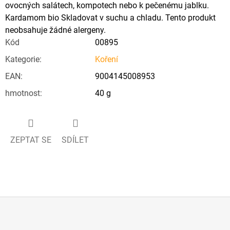
ovocných salátech, kompotech nebo k pečenému jablku.
Kardamom bio Skladovat v suchu a chladu. Tento produkt
neobsahuje žádné alergeny.
Kód
00895
Kategorie
:
Koření
EAN
:
9004145008953
hmotnost
:
40 g
ZEPTAT SE
SDÍLET
Z