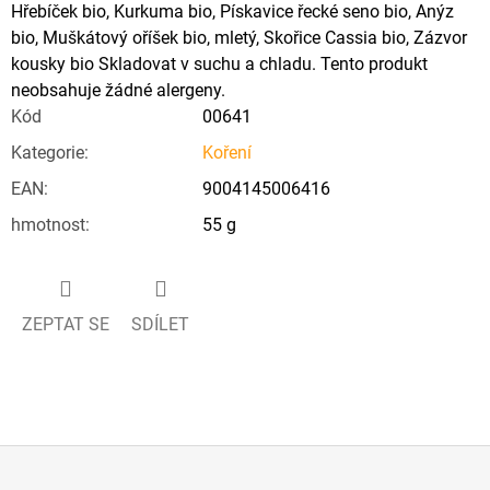
Hřebíček bio, Kurkuma bio, Pískavice řecké seno bio, Anýz
bio, Muškátový oříšek bio, mletý, Skořice Cassia bio, Zázvor
kousky bio Skladovat v suchu a chladu. Tento produkt
neobsahuje žádné alergeny.
Kód
00641
Kategorie
:
Koření
EAN
:
9004145006416
hmotnost
:
55 g
ZEPTAT SE
SDÍLET