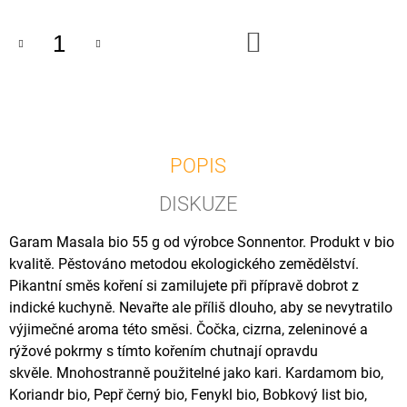
U
J
DO
E
KOŠÍKU
M
E
FAZOLE
BÍLÁ
MALÁ
POPIS
BIO
500G
DISKUZE
50
Kč
Garam Masala bio 55 g od výrobce Sonnentor. Produkt v bio
kvalitě. Pěstováno metodou ekologického zemědělství.
Pikantní směs koření si zamilujete při přípravě dobrot z
indické kuchyně. Nevařte ale příliš dlouho, aby se nevytratilo
výjimečné aroma této směsi. Čočka, cizrna, zeleninové a
rýžové pokrmy s tímto kořením chutnají opravdu
skvěle. Mnohostranně použitelné jako kari. Kardamom bio,
Koriandr bio, Pepř černý bio, Fenykl bio, Bobkový list bio,