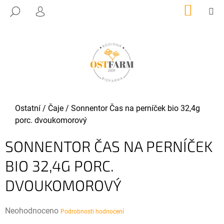
K
Přejít
NÁKUP
M
HLEDAT
KOŠÍK
O
PŘIHLÁŠENÍ
na
ZPĚT
ZPĚT
obsah
Š
Í
C
K
O
P
O
T
Domů
Ostatní
/
Čaje
/
Sonnentor Čas na perníček bio 32,4g
Ř
porc. dvoukomorový
E
SONNENTOR ČAS NA PERNÍČEK
B
U
BIO 32,4G PORC.
J
DVOUKOMOROVÝ
E
T
E
Průměrné
Neohodnoceno
Podrobnosti hodnocení
N
hodnocení