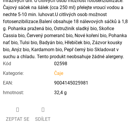
mrazivých dní. U citlivých osob možnost fotosenzibilizace.
Čajový sáček na šálek (cca 250 ml) přelejte vroucí vodou a
nechte 5-10 min. luhovat.U citlivých osob možnost
fotosenzibilizace.Balení obsahuje 18 nálevových sáčků à 1,8
g. Pohanka pražená bio, Ostružiník sladký bio, Skořice
Cassia bio, Červený pomeranč bio, Nové koření bio, Pohanka
nať bio, Tulsi bio, Badyán bio, Hřebíček bio, Zázvor kousky
bio, Anýz bio, Kardamom bio, Pepř černý bio Skladovat v
suchu a chladu. Tento produkt neobsahuje žádné alergeny.
Kód
02598
Kategorie
:
Čaje
EAN
:
9004145025981
hmotnost
:
32,4 g
ZEPTAT SE
SDÍLET