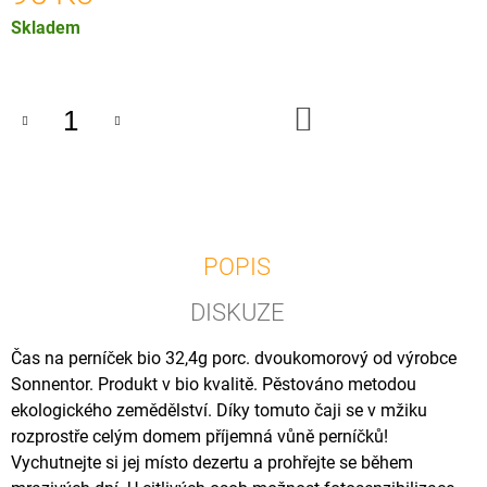
U
Měrná
Skladem
J
E
cena:
M
E
DO
KOŠÍKU
OSTROPESTŘEC
MARIÁNSKÝ
BIO,
120
KAPSLÍ
240
Kč
POPIS
DISKUZE
Čas na perníček bio 32,4g porc. dvoukomorový od výrobce
Sonnentor. Produkt v bio kvalitě. Pěstováno metodou
ekologického zemědělství. Díky tomuto čaji se v mžiku
rozprostře celým domem příjemná vůně perníčků!
Vychutnejte si jej místo dezertu a prohřejte se během