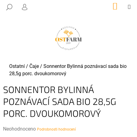
K
Přejít
NÁKUP
M
HLEDAT
KOŠÍK
O
PŘIHLÁŠENÍ
na
ZPĚT
ZPĚT
obsah
Š
Í
C
K
O
P
O
T
Domů
Ostatní
/
Čaje
/
Sonnentor Bylinná poznávací sada bio
Ř
28,5g porc. dvoukomorový
E
SONNENTOR BYLINNÁ
B
U
POZNÁVACÍ SADA BIO 28,5G
J
PORC. DVOUKOMOROVÝ
E
T
E
Průměrné
Neohodnoceno
Podrobnosti hodnocení
N
hodnocení