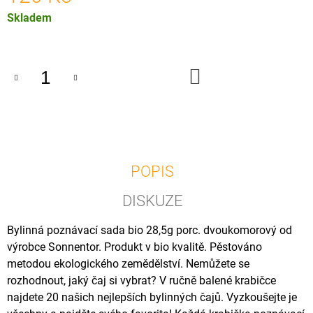
U
Měrná
Skladem
J
E
cena:
M
E
DO
KOŠÍKU
SONNENTOR
NADECHNUTÍ
V
LESE
BIO
SYPANÝ
50
POPIS
G
120
DISKUZE
Kč
Bylinná poznávací sada bio 28,5g porc. dvoukomorový od
výrobce Sonnentor. Produkt v bio kvalitě. Pěstováno
metodou ekologického zemědělství. Nemůžete se
rozhodnout, jaký čaj si vybrat? V ručně balené krabičce
najdete 20 našich nejlepších bylinných čajů. Vyzkoušejte je