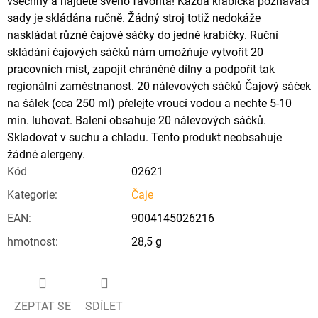
všechny a najděte svého favorita! Každá krabička poznávací
sady je skládána ručně. Žádný stroj totiž nedokáže
naskládat různé čajové sáčky do jedné krabičky. Ruční
skládání čajových sáčků nám umožňuje vytvořit 20
pracovních míst, zapojit chráněné dílny a podpořit tak
regionální zaměstnanost. 20 nálevových sáčků Čajový sáček
na šálek (cca 250 ml) přelejte vroucí vodou a nechte 5-10
min. luhovat. Balení obsahuje 20 nálevových sáčků.
Skladovat v suchu a chladu. Tento produkt neobsahuje
žádné alergeny.
Kód
02621
Kategorie
:
Čaje
EAN
:
9004145026216
hmotnost
:
28,5 g
ZEPTAT SE
SDÍLET