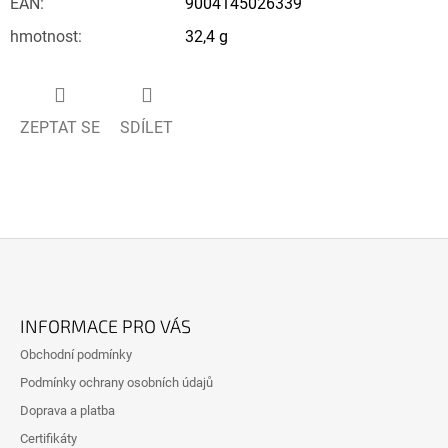
EAN
:
9004145026339
hmotnost
:
32,4 g
ZEPTAT SE
SDÍLET
Z
Á
INFORMACE PRO VÁS
P
Obchodní podmínky
A
Podmínky ochrany osobních údajů
T
Doprava a platba
Í
Certifikáty