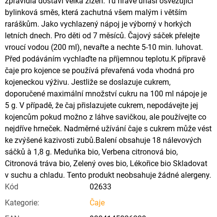
zpravidla dostaví velká žízeň. Tu hravě uhasí osvěžující
bylinková směs, která zachutná všem malým i větším
raráškům. Jako vychlazený nápoj je výborný v horkých
letních dnech. Pro děti od 7 měsíců. Čajový sáček přelejte
vroucí vodou (200 ml), nevařte a nechte 5-10 min. luhovat.
Před podáváním vychlaďte na příjemnou teplotu.K přípravě
čaje pro kojence se používá převařená voda vhodná pro
kojeneckou výživu. Jestliže se doslazuje cukrem,
doporučené maximální množství cukru na 100 ml nápoje je
5 g. V případě, že čaj přislazujete cukrem, nepodávejte jej
kojencům pokud možno z láhve savičkou, ale používejte co
nejdříve hrneček. Nadměrné užívání čaje s cukrem může vést
ke zvýšené kazivosti zubů.Balení obsahuje 18 nálevových
sáčků à 1,8 g. Meduňka bio, Verbena citronová bio,
Citronová tráva bio, Zelený oves bio, Lékořice bio Skladovat
v suchu a chladu. Tento produkt neobsahuje žádné alergeny.
Kód
02633
Kategorie
:
Čaje