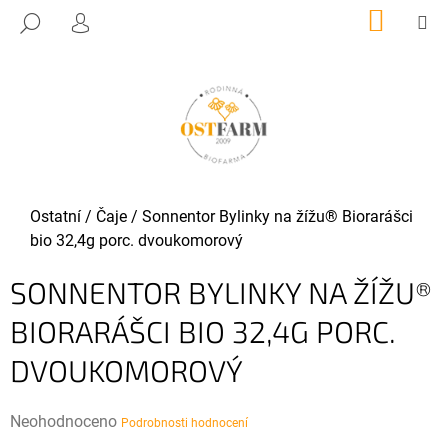
K
Přejít
NÁKUP
M
HLEDAT
KOŠÍK
O
PŘIHLÁŠENÍ
na
ZPĚT
ZPĚT
obsah
Š
Í
C
K
O
P
O
T
Domů
Ostatní
/
Čaje
/
Sonnentor Bylinky na žížu® Biorarášci
Ř
bio 32,4g porc. dvoukomorový
E
SONNENTOR BYLINKY NA ŽÍŽU®
B
U
BIORARÁŠCI BIO 32,4G PORC.
J
DVOUKOMOROVÝ
E
T
E
Průměrné
Neohodnoceno
Podrobnosti hodnocení
N
hodnocení