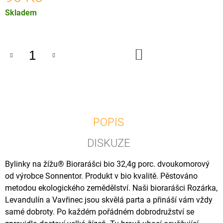
U
Měrná
Skladem
J
E
cena:
M
E
DO
KOŠÍKU
OSTROPESTŘEC
MARIÁNSKÝ
BIO,
120
KAPSLÍ
240
Kč
POPIS
DISKUZE
Bylinky na žížu® Biorarášci bio 32,4g porc. dvoukomorový
od výrobce Sonnentor. Produkt v bio kvalitě. Pěstováno
metodou ekologického zemědělství. Naši biorarášci Rozárka,
Levandulín a Vavřinec jsou skvělá parta a přináší vám vždy
samé dobroty. Po každém pořádném dobrodružství se