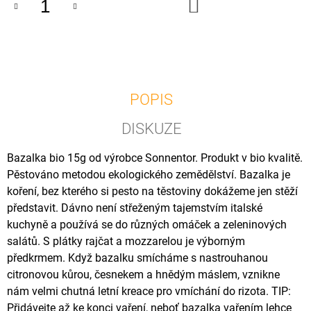
DO
U
KOŠÍKU
J
E
M
E
OSTROPESTŘEC
POPIS
MARIÁNSKÝ
MLETÝ
BIO,
DISKUZE
500
G
Bazalka bio 15g od výrobce Sonnentor. Produkt v bio kvalitě.
130
Pěstováno metodou ekologického zemědělství. Bazalka je
Kč
koření, bez kterého si pesto na těstoviny dokážeme jen stěží
představit. Dávno není střeženým tajemstvím italské
kuchyně a používá se do různých omáček a zeleninových
salátů. S plátky rajčat a mozzarelou je výborným
předkrmem. Když bazalku smícháme s nastrouhanou
citronovou kůrou, česnekem a hnědým máslem, vznikne
nám velmi chutná letní kreace pro vmíchání do rizota. TIP:
Přidávejte až ke konci vaření, neboť bazalka vařením lehce