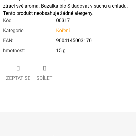
ztrácí své aroma. Bazalka bio Skladovat v suchu a chladu.
Tento produkt neobsahuje žádné alergeny.
Kód
00317
Kategorie
:
Koření
EAN
:
9004145003170
hmotnost
:
15 g
ZEPTAT SE
SDÍLET
Z
Á